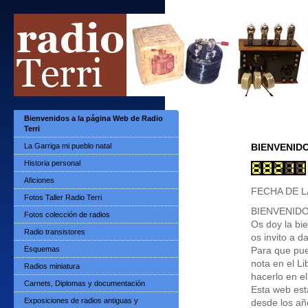
Bienvenidos a la página Web de Radio
Terri
La Garriga mi pueblo natal
BIENVENIDO
Historia personal
Aficiones
FECHA DE L
Fotos Taller Radio Terri
BIENVENID
Fotos colección de radios
Os doy la bi
Radio transistores
os invito a d
Esquemas
Para que pue
nota en el Li
Radios miniatura
hacerlo en el
Carnets, Diplomas y documentación
Esta web est
Exposiciones de radios antiguas y
desde los añ