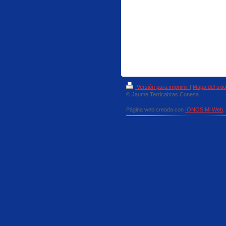
Versión para imprimir
|
Mapa del sitio
© Jaume Terricabras Conesa
Página web creada con
IONOS Mi Web
.