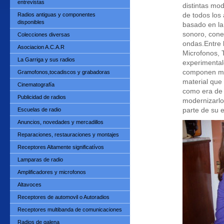
entrevistas
distintas mod
Radios antiguas y componentes
de todos los
disponibles
basado en la 
sonoro, conex
Colecciones diversas
ondas.Entre 
Asociacion A.C.A.R
Microfonos, 
La Garriga y sus radios
experimentale
componen mi 
Gramofonos,tocadiscos y grabadoras
material que
Cinematografía
como era de 
Publicidad de radios
modernizarlo 
Escuelas de radio
parte de su e
Anuncios, novedades y mercadillos
Reparaciones, restauraciones y montajes
Receptores Altamente significatívos
Lamparas de radio
Amplificadores y microfonos
Altavoces
Receptores de automovil o Autoradios
Receptores multibanda de comunicaciones
Radios de galena