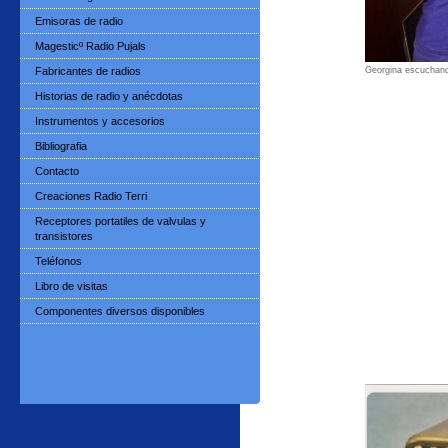
Emisoras de radio
Magesticº Radio Pujals
Fabricantes de radios
Georgina escuchando
Historias de radio y anécdotas
Instrumentos y accesorios
Bibliografia
Contacto
Creaciones Radio Terri
Receptores portatiles de valvulas y
transistores
Teléfonos
Libro de visitas
Componentes diversos disponibles