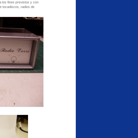
los fines previstos y con
de tocadiscos, radios de