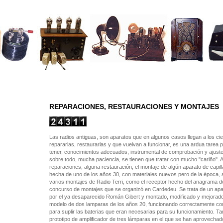
REPARACIONES, RESTAURACIONES Y MONTAJES
Las radios antiguas, son aparatos que en algunos casos llegan a los cien
repararlas, restaurarlas y que vuelvan a funcionar, es una ardua tarea p
tener, conocimientos adecuados, instrumental de comprobación y ajuste
sobre todo, mucha paciencia, se tienen que tratar con mucho "cariño".
reparaciones, alguna restauración, el montaje de algún aparato de capil
hecha de uno de los años 30, con materiales nuevos pero de la época, 
varios montajes de Radio Terri, como el receptor hecho del anagrama d
concurso de montajes que se organizó en Cardedeu. Se trata de un apa
por el ya desaparecido Román Gibert y montado, modificado y mejorado 
modelo de dos lamparas de los años 20, funcionando correctamente con
para suplir las baterias que eran necesarias para su funcionamiento. 
prototipo de amplificador de tres lámparas en el que se han aprovechad