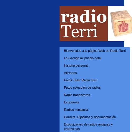
Bienvenidos a la página Web de Radio Terri
La Garriga mi pueblo natal
Historia personal
Aficiones
Fotos Taller Radio Terri
Fotos colección de radios
Radio transistores
Esquemas
Radios miniatura
Carnets, Diplomas y documentación
Exposiciones de radios antiguas y
entrevistas