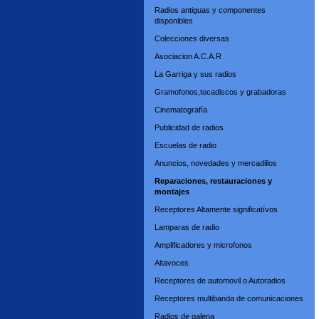
Radios antiguas y componentes
disponibles
Colecciones diversas
Asociacion A.C.A.R
La Garriga y sus radios
Gramofonos,tocadiscos y grabadoras
Cinematografía
Publicidad de radios
Escuelas de radio
Anuncios, novedades y mercadillos
Reparaciones, restauraciones y
montajes
Receptores Altamente significatívos
Lamparas de radio
Amplificadores y microfonos
Altavoces
Receptores de automovil o Autoradios
Receptores multibanda de comunicaciones
Radios de galena