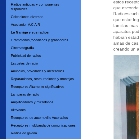
estos recepto
Radios antiguas y componentes
que esconder
disponibles
Radioescucha
Colecciones diversas
que estar le
Asociacion A.C.A.R
familias mas 
aparatos pud
La Garriga y sus radios
habían estad
Gramofonos,tocadiscos y grabadoras
amas de casa,
Cinematografía
creando un 
Publicidad de radios
Escuelas de radio
Anuncios, novedades y mercadillos
Reparaciones, restauraciones y montajes
Receptores Altamente significatívos
Lamparas de radio
Amplificadores y microfonos
Altavoces
Receptores de automovil o Autoradios
Receptores multibanda de comunicaciones
Radios de galena