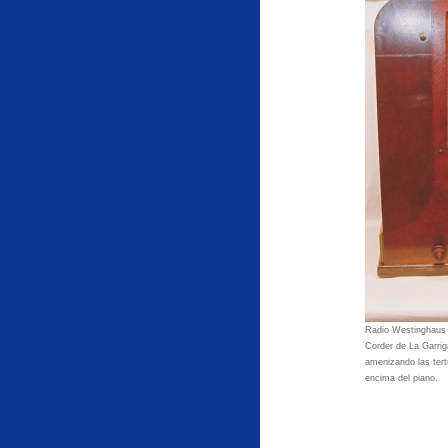
Radio Westinghaus p
Corder de La Garri
amenizando las tert
encima del piano.