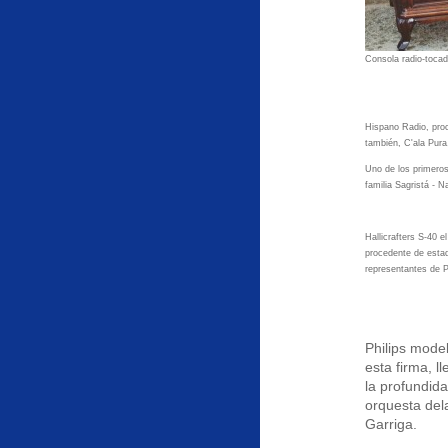
Consola radio-tocad
Hispano Radio, pro
también, C'ala Pura
Uno de los primeros
familia Sagristá - N
Hallicrafters S-40 
procedente de estad
representantes de Ph
Philips mode
esta firma, 
la profundida
orquesta del
Garriga.