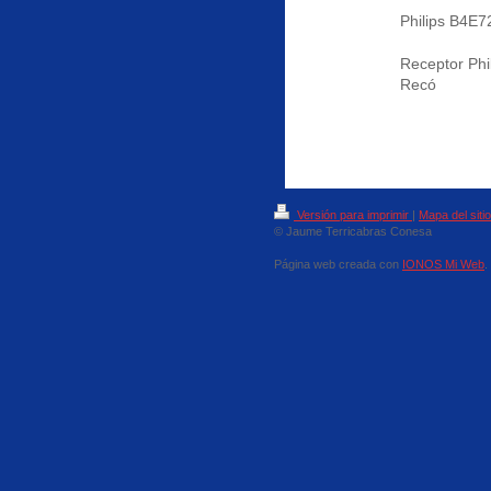
Philips B4E7
Receptor Phi
Recó
Versión para imprimir
|
Mapa del sitio
© Jaume Terricabras Conesa
Página web creada con
IONOS Mi Web
.