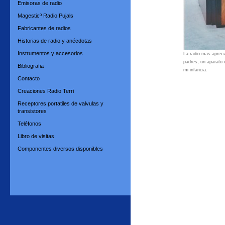
Emisoras de radio
Magesticº Radio Pujals
Fabricantes de radios
Historias de radio y anécdotas
Instrumentos y accesorios
La radio mas apreci
padres, un aparato 
Bibliografia
mi infancia.
Contacto
Creaciones Radio Terri
Receptores portatiles de valvulas y
transistores
Teléfonos
Libro de visitas
Componentes diversos disponibles