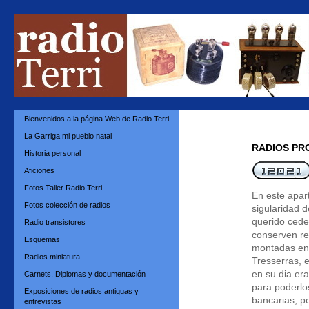
Bienvenidos a la página Web de Radio Terri
La Garriga mi pueblo natal
RADIOS PR
Historia personal
Aficiones
Fotos Taller Radio Terri
En este apart
Fotos colección de radios
sigularidad 
querido ceder
Radio transistores
conserven re
Esquemas
montadas en e
Radios miniatura
Tresserras, e
en su dia er
Carnets, Diplomas y documentación
para poderlos
Exposiciones de radios antiguas y
bancarias, p
entrevistas