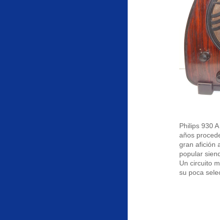
Philips 930 
años procede
gran afición
popular sien
Un circuito m
su poca selec