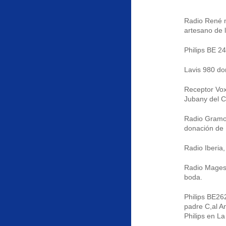
Radio René m
artesano de la
Philips BE 2
Lavis 980 do
Receptor Vox
Jubany del Ca
Radio Gramol
donación de
Radio Iberia
Radio Magest
boda.
Philips BE26
padre C,al A
Philips en L