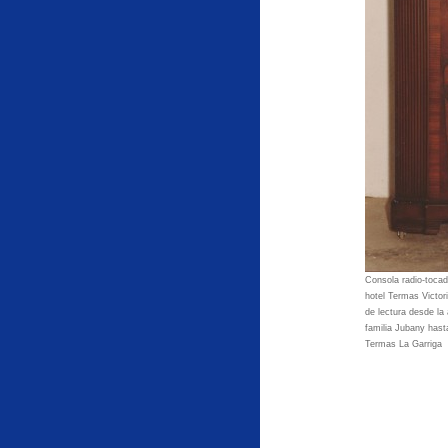
Consola radio-toca
hotel Termas Victor
de lectura desde la 
familia Jubany hasta
Termas La Garriga