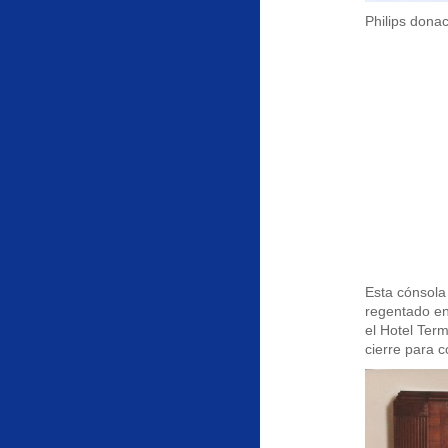
Philips dona
Esta cónsola
regentado en
el Hotel Term
cierre para c