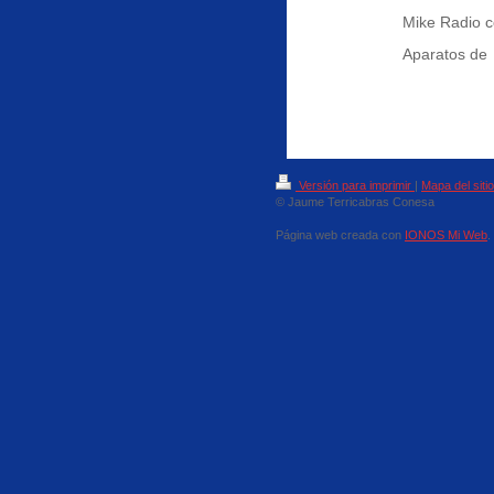
Mike Radio c
Aparatos de 
Versión para imprimir
|
Mapa del sitio
© Jaume Terricabras Conesa
Página web creada con
IONOS Mi Web
.