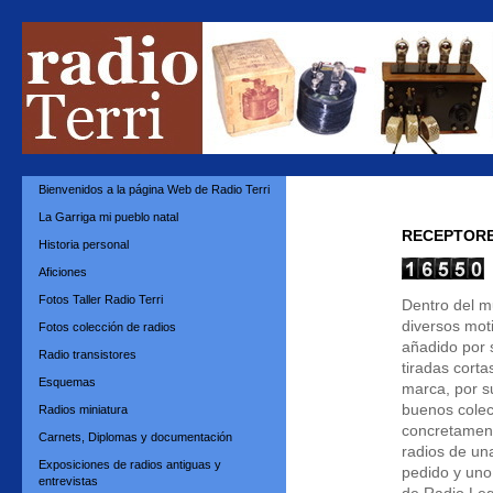
Bienvenidos a la página Web de Radio Terri
La Garriga mi pueblo natal
RECEPTORE
Historia personal
Aficiones
Fotos Taller Radio Terri
Dentro del m
diversos moti
Fotos colección de radios
añadido por s
Radio transistores
tiradas corta
Esquemas
marca, por s
buenos colec
Radios miniatura
concretament
Carnets, Diplomas y documentación
radios de un
Exposiciones de radios antiguas y
pedido y uno
entrevistas