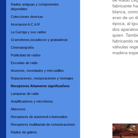
de Radio Leg
Radios antiguas y componentes
fabricante h
disponibles
blanca, como 
Colecciones diversas
eran de un d
época, al ig
Asociacion A.C.A.R
dos aparatos
La Garriga y sus radios
quien. Tambi
Gramofonos,tocadiscos y grabadoras
fabricando r
válvulas reg
Cinematografía
madera espec
Publicidad de radios
Escuelas de radio
Anuncios, novedades y mercadillos
Reparaciones, restauraciones y montajes
Receptores Altamente significatívos
Lamparas de radio
Amplificadores y microfonos
Altavoces
Receptores de automovil o Autoradios
Receptores multibanda de comunicaciones
Radios de galena