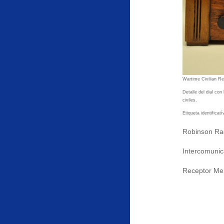
Wartime Civilian Rec
Detalle del dial con
civiles.
Etiqueta identificatí
Robinson Ra
Intercomunic
Receptor Me