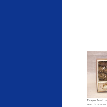
Receptor Zenith con
casos de emergenci